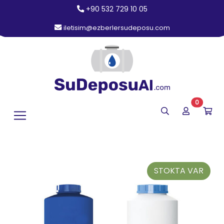
+90 532 729 10 05
iletisim@ezberlersudeposu.com
0
STOKTA VAR