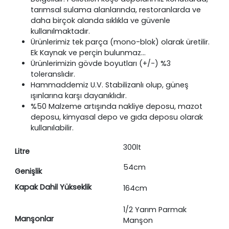
tarımsal sulama alanlarında, restoranlarda ve
daha birçok alanda sıklıkla ve güvenle
kullanılmaktadır.
Ürünlerimiz tek parça (mono-blok) olarak üretilir.
Ek Kaynak ve perçin bulunmaz…
Ürünlerimizin gövde boyutları (+/-) %3
toleranslıdır.
Hammaddemiz U.V. Stabilizanlı olup, güneş
ışınlarına karşı dayanıklıdır.
%50 Malzeme artışında nakliye deposu, mazot
deposu, kimyasal depo ve gıda deposu olarak
kullanılabilir.
300lt
Litre
54cm
Genişlik
Kapak Dahil Yükseklik
164cm
1/2 Yarım Parmak
Manşonlar
Manşon