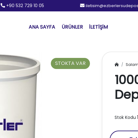
+90 532 729 10 05
iletisim@ezberlersudepo
ANA SAYFA
ÜRÜNLER
İLETIŞIM
STOKTA VAR
Salam
100
De
Stok Kodu