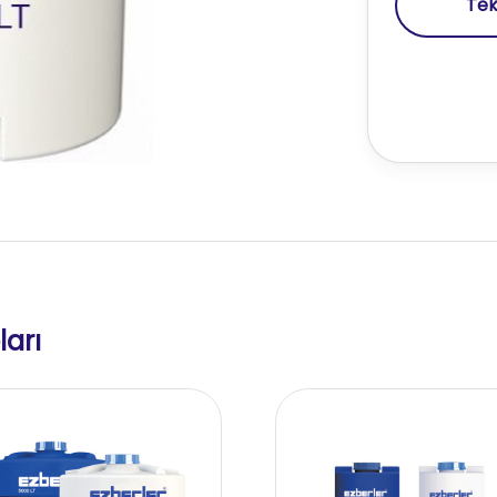
Tekl
ları