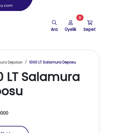
su.com
0
Ara
Üyelik
Sepet
ura Depoları
1000 LT Salamura Deposu
0 LT Salamura
posu
1000